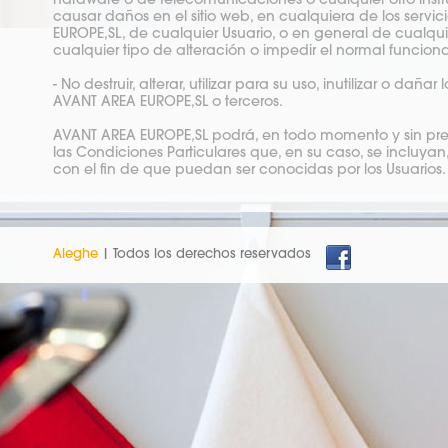
hardware o de telecomunicaciones o cualquier otro instru
causar daños en el sitio web, en cualquiera de los servi
EUROPE,SL, de cualquier Usuario, o en general de cualqu
cualquier tipo de alteración o impedir el normal funcio
- No destruir, alterar, utilizar para su uso, inutilizar o 
AVANT AREA EUROPE,SL o terceros.
AVANT AREA EUROPE,SL podrá, en todo momento y sin prev
las Condiciones Particulares que, en su caso, se incluya
con el fin de que puedan ser conocidas por los Usuarios.
Aleghe
| Todos los derechos reservados